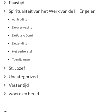
Paastijd
Spiritualiteit van het Werk van de H. Engelen
Aanbidding
De overweging
De Passio Domini
De zending
Het eerherstel
Toewijdingen
St. Jozef
Uncategorized
Vastentijd
woord en beeld