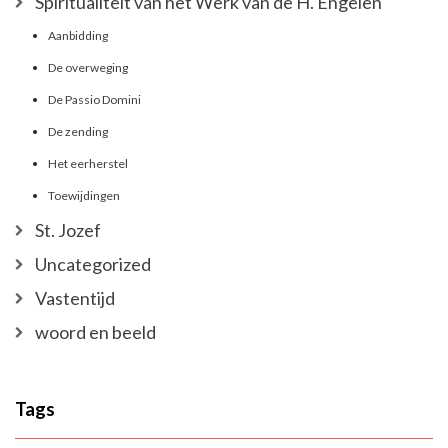
Spiritualiteit van het Werk van de H. Engelen
Aanbidding
De overweging
De Passio Domini
De zending
Het eerherstel
Toewijdingen
St. Jozef
Uncategorized
Vastentijd
woord en beeld
Tags