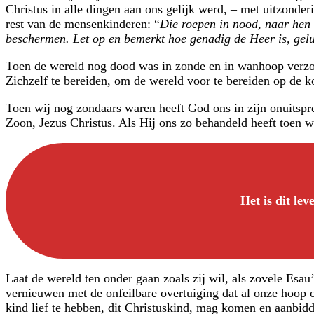
Christus in alle dingen aan ons gelijk werd, – met uitzonde
rest van de mensenkinderen: “
Die roepen in nood, naar hen 
beschermen. Let op en bemerkt hoe genadig de Heer is, geluk
Toen de wereld nog dood was in zonde en in wanhoop verzo
Zichzelf te bereiden, om de wereld voor te bereiden op de k
Toen wij nog zondaars waren heeft God ons in zijn onuitspre
Zoon, Jezus Christus. Als Hij ons zo behandeld heeft toen w
Het is dit le
Laat de wereld ten onder gaan zoals zij wil, als zovele Esa
vernieuwen met de onfeilbare overtuiging dat al onze hoop o
kind lief te hebben, dit Christuskind, mag komen en aanbid